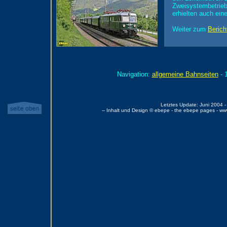
Zweisystembetrieb
erhielten auch ein
Weiter zum
Berich
Navigation:
allgemeine Bahnseiten
- 
Letztes Update: Juni 2004 -
-- Inhalt und Design © ebepe - the ebepe pages - w