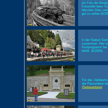
ein Foto der Berg
Fotostelle beim Vi
falschen Gleis unt
gut zu sehen (5/20
In der Station Sem
zusammen. Hier wie
Festprogramm bei 
bleibt. (5/2004).
Für das Jubiläums
der Passstation be
(Seitenanfang)