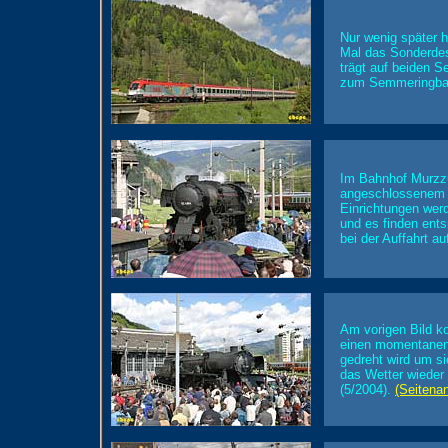
Nur wenig später h
Mal das Sonderdes
trägt auf beiden 
zum Semmeringbahn
Im Bahnhof Murzzu
angeschlossenem 
Einrichtungen wer
und es finden ents
bei der Auffahrt a
Am vorigen Bild k
einen momentanen 
gedreht wird um si
das Wetter wieder 
(5/2004).
(Seitena