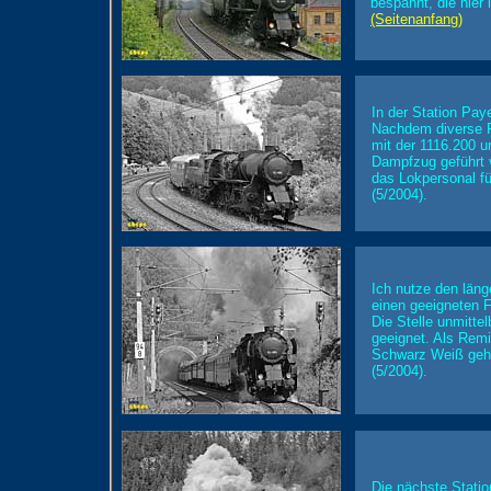
bespannt, die hier
(Seitenanfang)
In der Station Pay
Nachdem diverse F
mit der 1116.200 u
Dampfzug geführt v
das Lokpersonal fü
(5/2004).
Ich nutze den län
einen geeigneten F
Die Stelle unmitte
geeignet. Als Remi
Schwarz Weiß geh
(5/2004).
Die nächste Statio