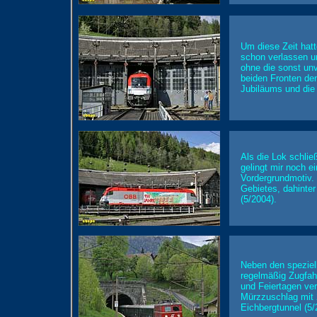
Um diese Zeit hatt
schon verlassen u
ohne die sonst un
beiden Fronten de
Jubiläums und die 
Als die Lok schlie
gelingt mir noch e
Vordergrundmotiv.
Gebietes, dahinter
(5/2004).
Neben den speziel
regelmäßig Zugfah
und Feiertagen ve
Mürzzuschlag mit 2
Eichbergtunnel (5