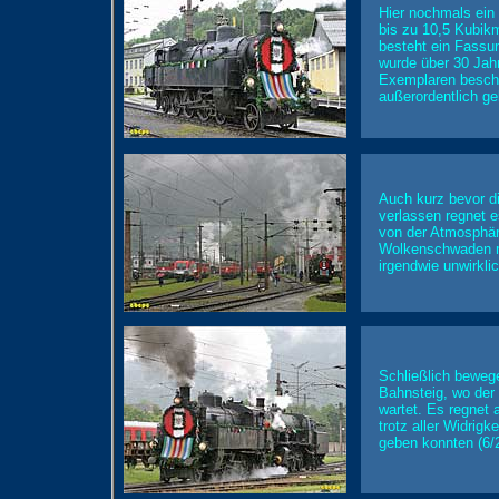
Hier nochmals ein 
bis zu 10,5 Kubik
besteht ein Fassu
wurde über 30 Jah
Exemplaren beschaf
außerordentlich ge
Auch kurz bevor d
verlassen regnet e
von der Atmosphär
Wolkenschwaden m
irgendwie unwirkl
Schließlich beweg
Bahnsteig, wo der
wartet. Es regnet 
trotz aller Widrig
geben konnten (6/