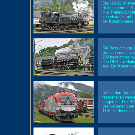
Die 629.01 ist ein
Reihennummer. Spä
mm Treibraddurchm
von etwa 90 kmh. E
der Konstrukteure 
Die Bezeichnung 10
Südbahn noch eine
209 bezeichnet, w
den ÖBB zur Reihe 
Ära. Der Konstruk
Neben den Dampflo
festgehalten werd
aufgereiht. Die 10
Stellvertreterin 
1116 die die neues