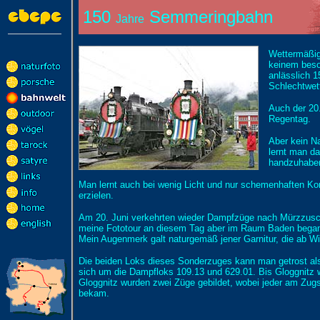
150
Semmeringbahn
Jahre
Wettermäßig
keinem beso
anlässlich 
Schlechtwett
Auch der 20.
Regentag.
Aber kein N
lernt man d
handzuhabe
Man lernt auch bei wenig Licht und nur schemenhaften K
erzielen.
Am 20. Juni verkehrten wieder Dampfzüge nach Mürzzuschl
meine Fototour an diesem Tag aber im Raum Baden begann
Mein Augenmerk galt naturgemäß jener Garnitur, die ab 
Die beiden Loks dieses Sonderzuges kann man getrost a
sich um die Dampfloks 109.13 und 629.01. Bis Gloggnitz w
Gloggnitz wurden zwei Züge gebildet, wobei jeder am Zug
bekam.